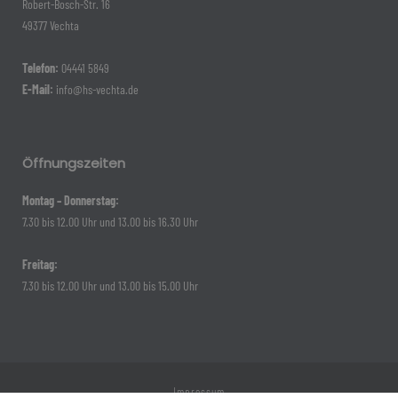
Robert-Bosch-Str. 16
49377 Vechta
Telefon:
04441 5849
E-Mail:
info@hs-vechta.de
Öffnungszeiten
Montag – Donnerstag:
7.30 bis 12.00 Uhr und 13.00 bis 16.30 Uhr
Freitag:
7.30 bis 12.00 Uhr und 13.00 bis 15.00 Uhr
Impressum