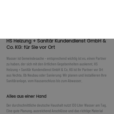
Sanitärplanung und -installation
HS Heizung + Sanitär Kundendienst GmbH &
Co. KG: für Sie vor Ort
Wasser ist Gemeindesache – entsprechend wichtig ist es, einen Partner
zu haben, der sich mit den örtlichen Gegebenheiten auskennt. HS
Heizung + Sanitär Kundendienst GmbH & Co. KG ist Ihr Partner vor Ort
aus Vechta. Ob Neubau oder Sanierung: Wir planen und installieren Ihre
Sanitäranlage, vom Hausanschluss bis zum Abwasser.
Alles aus einer Hand
Der durchschnittliche deutsche Haushalt nutzt 130 Liter Wasser am Tag.
Eine gute Planung, ausreichend Anschlüsse und das richtige Material