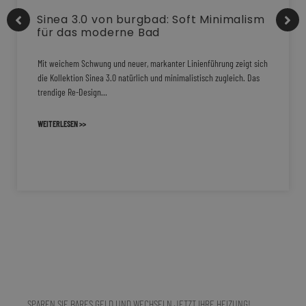
Sinea 3.0 von burgbad: Soft Minimalism
für das moderne Bad
Mit weichem Schwung und neuer, markanter Linienführung zeigt sich
die Kollektion Sinea 3.0 natürlich und minimalistisch zugleich. Das
trendige Re-Design…
WEITERLESEN >>
SPAREN SIE BARES GELD UND WECHSELN JETZT IHRE HEIZUNG!