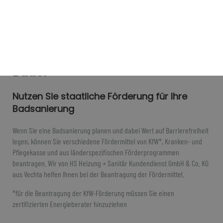
Fördermittel für barrierefreie
Bäder
Nutzen Sie staatliche Förderung für Ihre
Badsanierung
Wenn Sie eine Badsanierung planen und dabei Wert auf Barrierefreiheit
legen, können Sie verschiedene Fördermittel von KfW*, Kranken- und
Pflegekasse und aus länderspezifischen Förderprogrammen
beantragen. Wir von HS Heizung + Sanitär Kundendienst GmbH & Co. KG
aus Vechta helfen Ihnen bei der Beantragung der Fördermittel.
*für die Beantragung der KfW-Förderung müssen Sie einen
zertifizierten Energieberater hinzuziehen